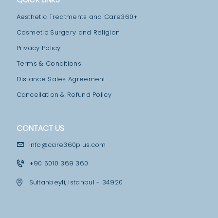
M
E
Aesthetic Treatments and Care360+
N
Cosmetic Surgery and Religion
T
Privacy Policy
S
Terms & Conditions
B
Distance Sales Agreement
L
Cancellation & Refund Policy
O
G
CONTACT US
T
info@care360plus.com
E
+90 5010 369 360
A
M
Sultanbeyli, Istanbul - 34920
M
E