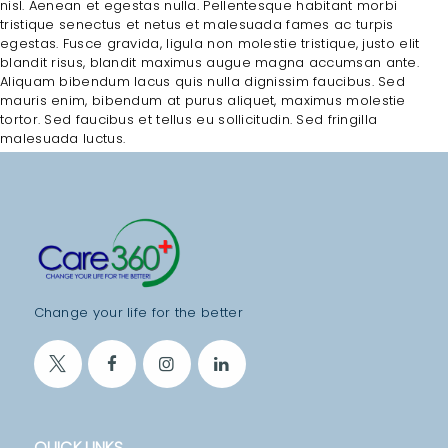
nisl. Aenean et egestas nulla. Pellentesque habitant morbi
E
tristique senectus et netus et malesuada fames ac turpis
egestas. Fusce gravida, ligula non molestie tristique, justo elit
A
blandit risus, blandit maximus augue magna accumsan ante.
B
Aliquam bibendum lacus quis nulla dignissim faucibus. Sed
mauris enim, bibendum at purus aliquet, maximus molestie
O
tortor. Sed faucibus et tellus eu sollicitudin. Sed fringilla
U
malesuada luctus.
T
A
L
L
T
Change your life for the better
R
E
A
T
QUICK LINKS