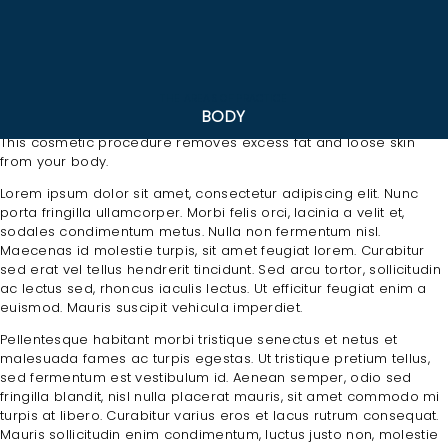
THE AREAS OF PRACTICE
BODY
This cosmetic procedure removes excess fat and loose skin
from your body.
Lorem ipsum dolor sit amet, consectetur adipiscing elit. Nunc
porta fringilla ullamcorper. Morbi felis orci, lacinia a velit et,
sodales condimentum metus. Nulla non fermentum nisl.
Maecenas id molestie turpis, sit amet feugiat lorem. Curabitur
sed erat vel tellus hendrerit tincidunt. Sed arcu tortor, sollicitudin
ac lectus sed, rhoncus iaculis lectus. Ut efficitur feugiat enim a
euismod. Mauris suscipit vehicula imperdiet.
Pellentesque habitant morbi tristique senectus et netus et
malesuada fames ac turpis egestas. Ut tristique pretium tellus,
H
sed fermentum est vestibulum id. Aenean semper, odio sed
fringilla blandit, nisl nulla placerat mauris, sit amet commodo mi
O
turpis at libero. Curabitur varius eros et lacus rutrum consequat.
M
Mauris sollicitudin enim condimentum, luctus justo non, molestie