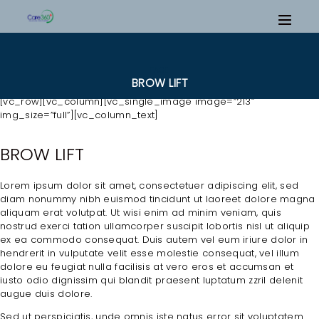
FACE
BROW LIFT
[vc_row][vc_column][vc_single_image image=”213″
img_size=”full”][vc_column_text]
BROW LIFT
Lorem ipsum dolor sit amet, consectetuer adipiscing elit, sed
diam nonummy nibh euismod tincidunt ut laoreet dolore magna
aliquam erat volutpat. Ut wisi enim ad minim veniam, quis
nostrud exerci tation ullamcorper suscipit lobortis nisl ut aliquip
ex ea commodo consequat. Duis autem vel eum iriure dolor in
hendrerit in vulputate velit esse molestie consequat, vel illum
dolore eu feugiat nulla facilisis at vero eros et accumsan et
iusto odio dignissim qui blandit praesent luptatum zzril delenit
augue duis dolore.
Sed ut perspiciatis, unde omnis iste natus error sit voluptatem