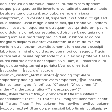
accusantium doloremque laudantium, totam rem aperiam
H
eaque ipsa, quae ab illo inventore veritatis et quasi architecto
beatae vitae dicta sunt, explicabo. nemo enim ipsam
O
voluptatem, quia voluptas sit, aspernatur aut odit aut fugit, sed
quia consequuntur magni dolores eos, qui ratione voluptatem
M
sequi nesciunt, neque porro quisquam est, qui dolorem ipsum,
E
quia dolor sit, amet, consectetur, adipisci velit, sed quia non
numquam eius modi tempora incidunt, ut labore et dolore
A
magnam aliquam quaerat voluptatem. ut enim ad minima
veniam, quis nostrum exercitationem ullam corporis suscipit
B
laboriosam, nisi ut aliquid ex ea commodi consequatur? quis
O
autem vel eum iure reprehenderit, qui in ea voluptate velit esse,
quam nihil molestiae consequatur, vel illum, qui dolorem eum
U
fugiat, quo voluptas nulla pariatur.[/vc_column_text]
T
[/vc_column][/vc_row][vc_row
css=”.vc_custom_1478506124735{padding-top: 4rem
A
!important;padding-bottom: 2rem !important;}”][vc_column]
[trx_sc_team type=”short” cat=”0″ count=”2″ columns=”2″
L
slider=”” slider_pagination=”” slides_space=”0″
L
title_style=”default” title_align=”default” title=”” subtitle=””
description=”” link=”” link_text=”” link_image=”” scheme=”inherit”
T
id=”” class=”” css=””][/vc_column][/vc_row][vc_row][vc_column]
[vc_column_text]Ullamcorper suscipit lobortis nisl ut aliquip ex
R