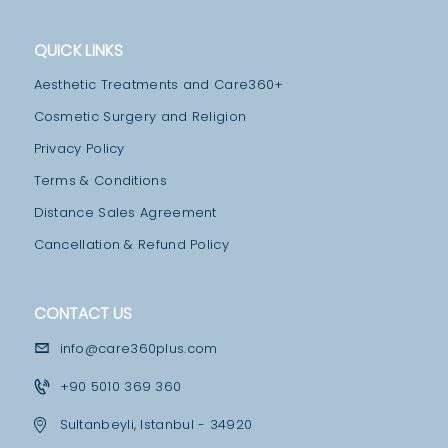
A
M
QUICK LINKS
M
Aesthetic Treatments and Care360+
E
Cosmetic Surgery and Religion
D
Privacy Policy
I
Terms & Conditions
C
Distance Sales Agreement
A
Cancellation & Refund Policy
L
F
A
CONTACT US
C
info@care360plus.com
I
+90 5010 369 360
L
Sultanbeyli, Istanbul - 34920
I