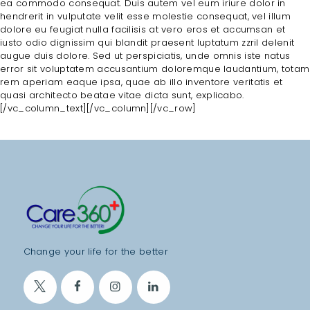
ea commodo consequat. Duis autem vel eum iriure dolor in
E
hendrerit in vulputate velit esse molestie consequat, vel illum
dolore eu feugiat nulla facilisis at vero eros et accumsan et
A
iusto odio dignissim qui blandit praesent luptatum zzril delenit
T
augue duis dolore. Sed ut perspiciatis, unde omnis iste natus
error sit voluptatem accusantium doloremque laudantium, totam
M
rem aperiam eaque ipsa, quae ab illo inventore veritatis et
quasi architecto beatae vitae dicta sunt, explicabo.
E
[/vc_column_text][/vc_column][/vc_row]
N
T
S
B
L
O
G
Change your life for the better
T
E