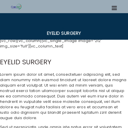
FACE
EYELID SURGERY
[vc_row][vc_column][vc_single_image image=”212″
img_size=”full”][vc_column_text]
EYELID SURGERY
Lorem ipsum dolor sit amet, consectetuer adipiscing elit, sed
diam nonummy nibh euismod tincidunt ut laoreet dolore magna
aliquam erat volutpat. Ut wisi enim ad minim veniam, quis
nostrud exerci tation ullamcorper suscipit lobortis nisl ut aliquip
ex ea commodo consequat. Duis autem vel eum iriure dolor in
hendrerit in vulputate velit esse molestie consequat, vel illum
dolore eu feugiat nulla facilisis at vero eros et accumsan et
iusto odio dignissim qui blandit praesent luptatum zzril delenit
augue duis dolore.
Sed ut perspiciatis, unde omnis iste natus error sit voluptatem