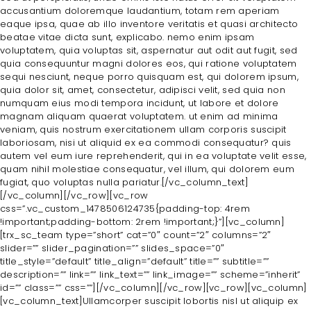
accusantium doloremque laudantium, totam rem aperiam
H
eaque ipsa, quae ab illo inventore veritatis et quasi architecto
beatae vitae dicta sunt, explicabo. nemo enim ipsam
O
voluptatem, quia voluptas sit, aspernatur aut odit aut fugit, sed
quia consequuntur magni dolores eos, qui ratione voluptatem
M
sequi nesciunt, neque porro quisquam est, qui dolorem ipsum,
E
quia dolor sit, amet, consectetur, adipisci velit, sed quia non
numquam eius modi tempora incidunt, ut labore et dolore
A
magnam aliquam quaerat voluptatem. ut enim ad minima
veniam, quis nostrum exercitationem ullam corporis suscipit
B
laboriosam, nisi ut aliquid ex ea commodi consequatur? quis
O
autem vel eum iure reprehenderit, qui in ea voluptate velit esse,
quam nihil molestiae consequatur, vel illum, qui dolorem eum
U
fugiat, quo voluptas nulla pariatur.[/vc_column_text]
T
[/vc_column][/vc_row][vc_row
css=”.vc_custom_1478506124735{padding-top: 4rem
A
!important;padding-bottom: 2rem !important;}”][vc_column]
[trx_sc_team type=”short” cat=”0″ count=”2″ columns=”2″
L
slider=”” slider_pagination=”” slides_space=”0″
L
title_style=”default” title_align=”default” title=”” subtitle=””
description=”” link=”” link_text=”” link_image=”” scheme=”inherit”
T
id=”” class=”” css=””][/vc_column][/vc_row][vc_row][vc_column]
[vc_column_text]Ullamcorper suscipit lobortis nisl ut aliquip ex
R