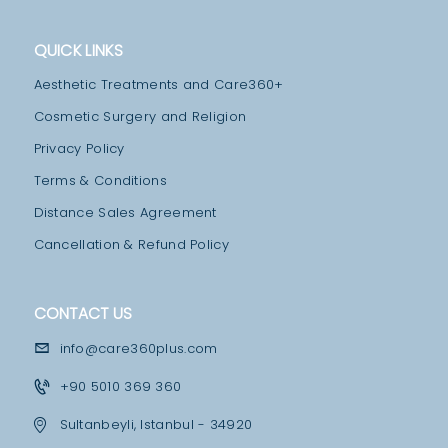
A
M
QUICK LINKS
M
Aesthetic Treatments and Care360+
E
Cosmetic Surgery and Religion
D
Privacy Policy
I
Terms & Conditions
C
Distance Sales Agreement
A
Cancellation & Refund Policy
L
F
A
CONTACT US
C
info@care360plus.com
I
+90 5010 369 360
L
Sultanbeyli, Istanbul - 34920
I