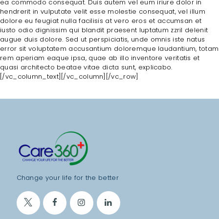
ea commodo consequat. Duis autem vel eum iriure dolor in
E
hendrerit in vulputate velit esse molestie consequat, vel illum
dolore eu feugiat nulla facilisis at vero eros et accumsan et
A
iusto odio dignissim qui blandit praesent luptatum zzril delenit
T
augue duis dolore. Sed ut perspiciatis, unde omnis iste natus
error sit voluptatem accusantium doloremque laudantium, totam
M
rem aperiam eaque ipsa, quae ab illo inventore veritatis et
quasi architecto beatae vitae dicta sunt, explicabo.
E
[/vc_column_text][/vc_column][/vc_row]
N
T
S
B
L
O
G
Change your life for the better
T
E